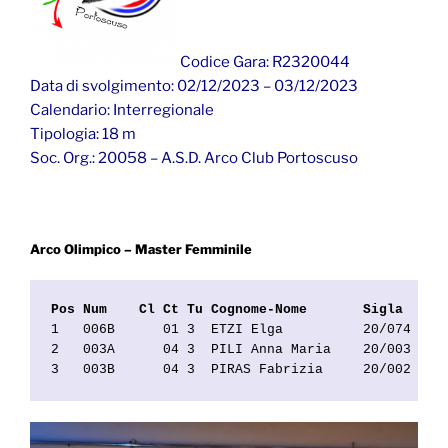
Codice Gara:
R2320044
Data di svolgimento:
02/12/2023 – 03/12/2023
Calendario: Interregionale
Tipologia:
18 m
Soc. Org.:
20058 – A.S.D. Arco Club Portoscuso
Arco Olimpico – Master Femminile
Pos Num    Cl Ct Tu Cognome-Nome       Sigla    S
1   006B      01 3  ETZI Elga          20/074   A
2   003A      04 3  PILI Anna Maria    20/003   A
3   003B      04 3  PIRAS Fabrizia     20/002   A