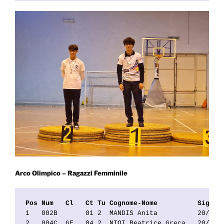
Arco Olimpico – Ragazzi Femminile
Pos Num   Cl   Ct Tu Cognome-Nome          Sigla 
1   002B       01 2  MANDIS Anita          20/010
2   004C  GF   04 2  NIOI Beatrice Greca   20/057