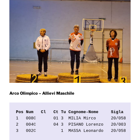
Arco Olimpico – Allievi Maschile
Pos Num   Cl   Ct Tu Cognome-Nome     Sigla    So
1   008C       01 3  MILIA Mirco      20/058   A.
2   004C       04 3  PISANO Lorenzo   20/003   Ar
3   002C          1  MASSA Leonardo   20/058   A.