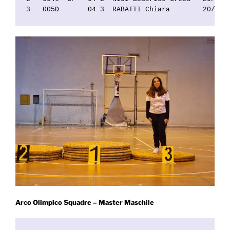
3   005D       04 3  RABATTI Chiara        20/003
Arco Olimpico Squadre – Master Maschile