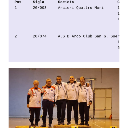
Pos     Sigla      Societa                   Cod.
1       20/003     Arcieri Quattro Mori      1057
                                             1177
                                             1519
                                                 
2       20/074     A.S.D Arco Club San G. Suergiu
                                             1506
                                             6480
                                                 