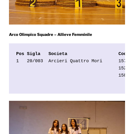
Arco Olimpico Squadre – Allieve Femminile
Pos Sigla   Societa                   Cod.T
1   20/003  Arcieri Quattro Mori      15717
                                      15282
                                      15825
                                           