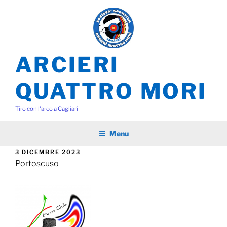
Salta
al
contenuto
ARCIERI
QUATTRO MORI
Tiro con l'arco a Cagliari
Menu
PUBBLICATO
3 DICEMBRE 2023
IL
Portoscuso