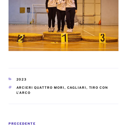
CATEGORIE
2023
TAG
ARCIERI QUATTRO MORI
,
CAGLIARI
,
TIRO CON
L'ARCO
Navigazione
Articolo
PRECEDENTE