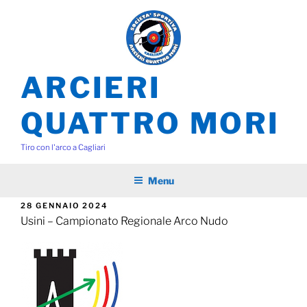
Salta
al
contenuto
ARCIERI
QUATTRO MORI
Tiro con l'arco a Cagliari
Menu
PUBBLICATO
28 GENNAIO 2024
IL
Usini – Campionato Regionale Arco Nudo