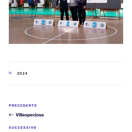
CATEGORIE
2024
Navigazione
Articolo
PRECEDENTE
articoli
precedente:
Villaspeciosa
Articolo
SUCCESSIVO