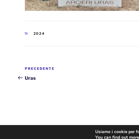
CATEGORIE
2024
Navigazione
Articolo
PRECEDENTE
articoli
precedente:
Uras
Privacy Policy
Usiamo i cookie per fo
You can find out more