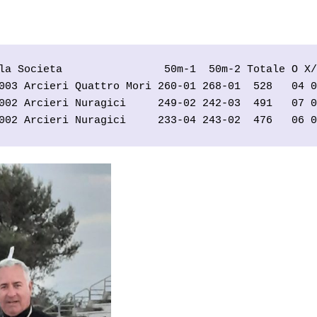
la Societa                50m-1  50m-2 Totale O X/
003 Arcieri Quattro Mori 260-01 268-01  528   04 0
002 Arcieri Nuragici     249-02 242-03  491   07 0
002 Arcieri Nuragici     233-04 243-02  476   06 0