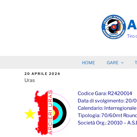
Salta
al
contenuto
A
Tiro 
HOME
GARE
T
PUBBLICATO
20 APRILE 2024
IL
Uras
Codice Gara: R2420014
Data di svolgimento: 20/
Calendario: Interregionale
Tipologia: 70/60mt Roun
Società Org.: 20010 – A.S.D