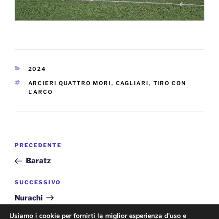
CATEGORIE
2024
TAG
ARCIERI QUATTRO MORI
,
CAGLIARI
,
TIRO CON
L'ARCO
Navigazione
Articolo
PRECEDENTE
articoli
precedente:
Baratz
Articolo
SUCCESSIVO
successivo
Nurachi
Usiamo i cookie per fornirti la miglior esperienza d'uso e