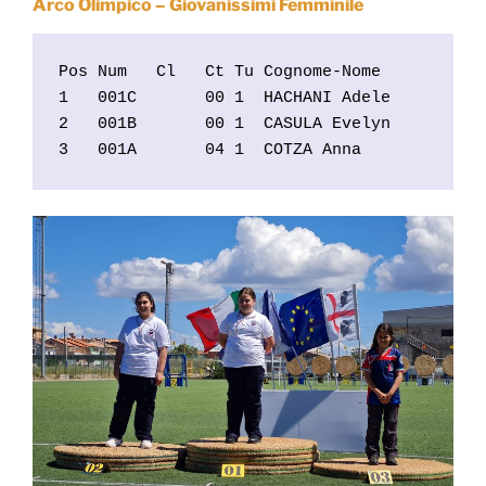
Arco Olimpico – Giovanissimi Femminile
Pos Num   Cl   Ct Tu Cognome-Nome           
1   001C       00 1  HACHANI Adele          
2   001B       00 1  CASULA Evelyn          
3   001A       04 1  COTZA Anna            