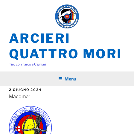
Salta
al
contenuto
ARCIERI
QUATTRO MORI
Tiro con l'arco a Cagliari
Menu
PUBBLICATO
2 GIUGNO 2024
IL
Macomer