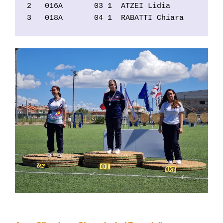
2   016A       03 1  ATZEI Lidia            
3   018A       04 1  RABATTI Chiara        