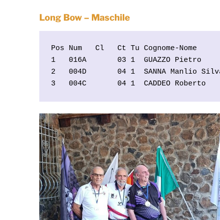
Long Bow – Maschile
Pos Num   Cl   Ct Tu Cognome-Nome     
1   016A       03 1  GUAZZO Pietro    
2   004D       04 1  SANNA Manlio Silv
3   004C       04 1  CADDEO Roberto   