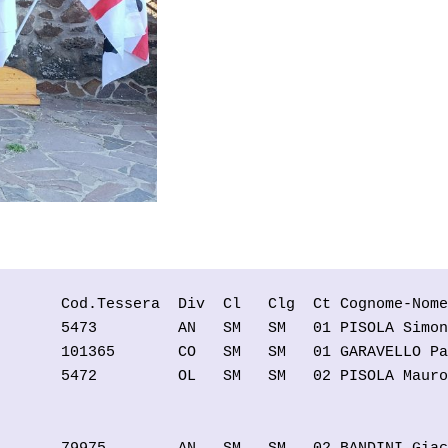
       Cod.Tessera  Div  Cl   Clg  Ct Cognome-Nome
       5473         AN   SM   SM   01 PISOLA Simon
       101365       CO   SM   SM   01 GARAVELLO Pa
       5472         OL   SM   SM   02 PISOLA Mauro
                                                  