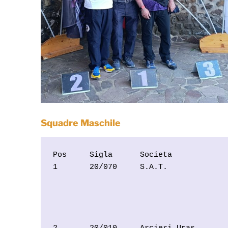
Squadre Maschile
Pos     Sigla      Societa            
1       20/070     S.A.T.             
                                      
                                      
                                      