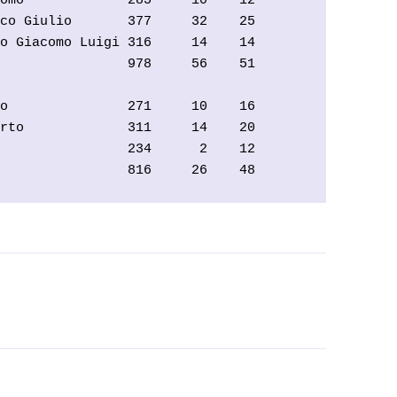
omo             285     10    12   

co Giulio       377     32    25   

o Giacomo Luigi 316     14    14   

                978     56    51   

o               271     10    16   

rto             311     14    20   

                234      2    12   

                816     26    48