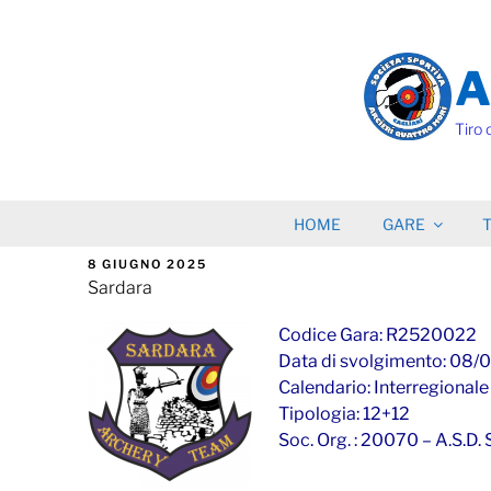
Salta
al
contenuto
A
Tiro 
HOME
GARE
T
PUBBLICATO
8 GIUGNO 2025
IL
Sardara
Codice Gara: R2520022
Data di svolgimento: 08
Calendario: Interregionale
Tipologia: 12+12
Soc. Org. : 20070 – A.