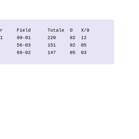
r     Field      Totale  O   X/9 

1     99-01      220     02  12  

      56-03      151     02  05  

      69-02      147     05  03