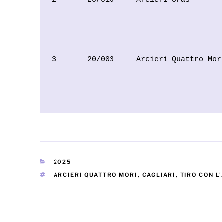
2       20/010     Arcieri Uras       
                                      
                                      
                                      
3       20/003     Arcieri Quattro Mor
                                      
                                      
                                      
CATEGORIE
2025
TAG
ARCIERI QUATTRO MORI
,
CAGLIARI
,
TIRO CON L