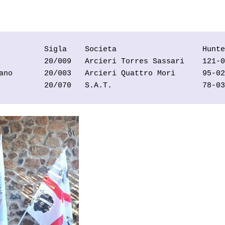
          Sigla    Societa                   Hunte
          20/009   Arcieri Torres Sassari    121-0
ano       20/003   Arcieri Quattro Mori      95-02
          20/070   S.A.T.                    78-03