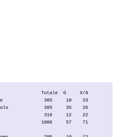
               Totale  O     X/9   

e               305     10    23   

olo             385     35    26   

                316     12    22   

               1006     57    71   
