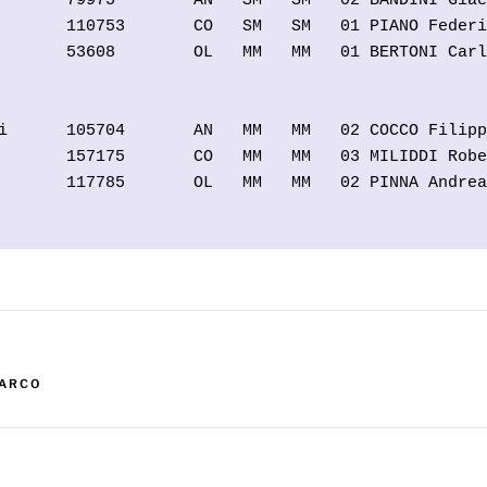
       79975        AN   SM   SM   02 BANDINI Giac
       110753       CO   SM   SM   01 PIANO Federi
       53608        OL   MM   MM   01 BERTONI Carl
                                                  
i      105704       AN   MM   MM   02 COCCO Filipp
       157175       CO   MM   MM   03 MILIDDI Robe
       117785       OL   MM   MM   02 PINNA Andrea
                                                  
'ARCO