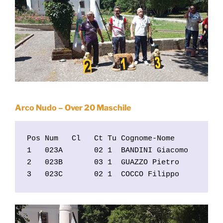
Arco Nudo – Over 20 Maschile
Pos Num   Cl   Ct Tu Cognome-Nome           
1   023A       02 1  BANDINI Giacomo        
2   023B       03 1  GUAZZO Pietro          
3   023C       02 1  COCCO Filippo         