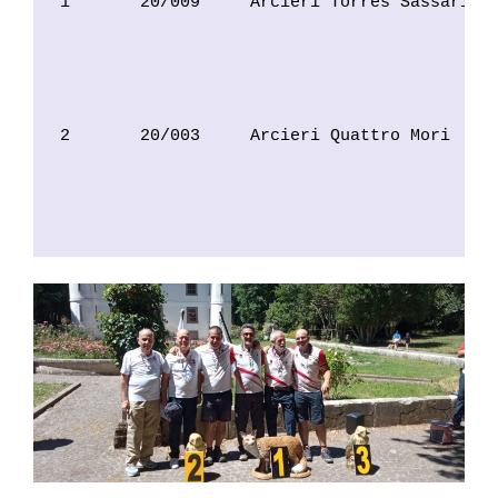
1       20/009     Arcieri Torres Sassari   
                                            
                                            
                                            
2       20/003     Arcieri Quattro Mori     
                                            
                                            
                                           