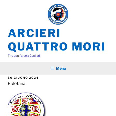
Salta
al
contenuto
ARCIERI
QUATTRO MORI
Tiro con l'arco a Cagliari
Menu
PUBBLICATO
30 GIUGNO 2024
IL
Bolotana