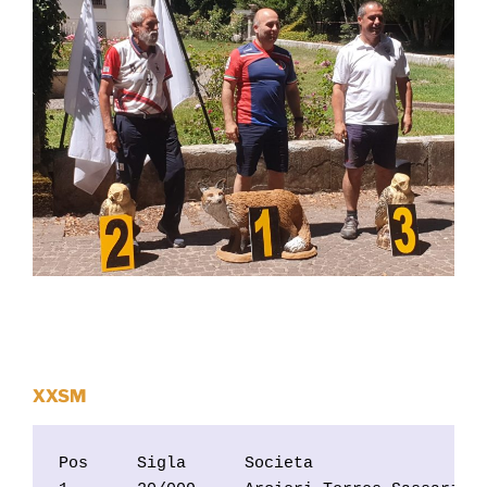
XXSM
Pos     Sigla      Societa                  