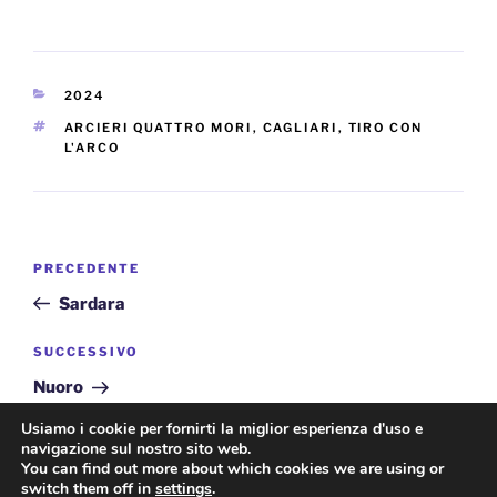
CATEGORIE
2024
TAG
ARCIERI QUATTRO MORI
,
CAGLIARI
,
TIRO CON
L'ARCO
Navigazione
Articolo
PRECEDENTE
articoli
precedente:
Sardara
Articolo
SUCCESSIVO
successivo
Nuoro
Usiamo i cookie per fornirti la miglior esperienza d'uso e
navigazione sul nostro sito web.
You can find out more about which cookies we are using or
switch them off in
settings
.