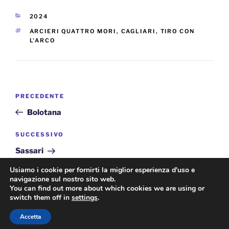
CATEGORIE
2024
TAG
ARCIERI QUATTRO MORI
,
CAGLIARI
,
TIRO CON
L'ARCO
Navigazione
Articolo
PRECEDENTE
articoli
precedente:
Bolotana
Articolo
SUCCESSIVO
successivo
Sassari
Usiamo i cookie per fornirti la miglior esperienza d'uso e
navigazione sul nostro sito web.
You can find out more about which cookies we are using or
switch them off in
settings
.
Privacy Policy
Accetta