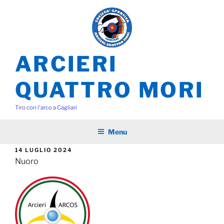
Salta
al
contenuto
ARCIERI
QUATTRO MORI
Tiro con l'arco a Cagliari
Menu
PUBBLICATO
14 LUGLIO 2024
IL
Nuoro