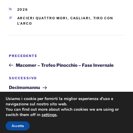
CATEGORIE
2026
TAG
ARCIERI QUATTRO MORI
,
CAGLIARI
,
TIRO CON
L'ARCO
Navigazione
Articolo
PRECEDENTE
articoli
precedente:
Macomer – Trofeo Pinocchio – Fase Invernale
Articolo
SUCCESSIVO
successivo
Decimomannu
Usiamo i cookie per fornirti la miglior esperienza d'uso e
navigazione sul nostro sito web.
You can find out more about which cookies we are using or
switch them off in
settings
.
Privacy Policy
Accetta