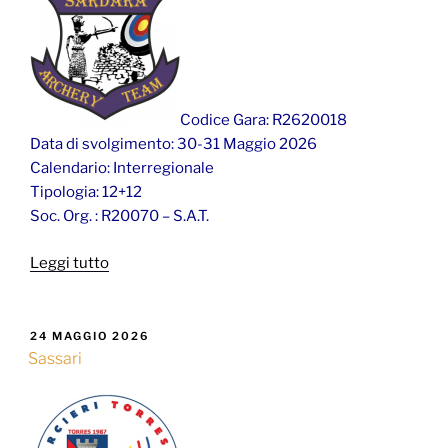
Codice Gara: R2620018
Data di svolgimento: 30-31 Maggio 2026
Calendario: Interregionale
Tipologia: 12+12
Soc. Org. : R20070 – S.A.T.
“Sardara”
Leggi tutto
PUBBLICATO
24 MAGGIO 2026
IL
Sassari