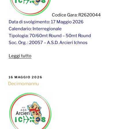
Codice Gara: R2620044
Data di svolgimento: 17 Maggio 2026
Calendario: Interregionale
Tipologia: 70/60mt Round – 50mt Round
Soc. Org. : 20057 – A.S.D. Arcieri Ichnos
“Decimomannu”
Leggi tutto
PUBBLICATO
16 MAGGIO 2026
IL
Decimomannu