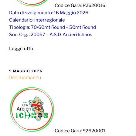
Codice Gara: R2620016
Data di svolgimento: 16 Maggio 2026
Calendario: Interregionale
Tipologia: 70/60mt Round – 50mt Round
Soc. Org. : 20057 – A.S.D. Arcieri Ichnos
“Decimomannu”
Leggi tutto
PUBBLICATO
9 MAGGIO 2026
IL
Decimomannu
Codice Gara: S2620001