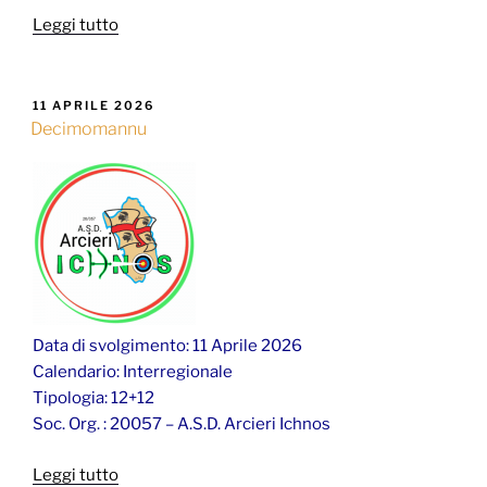
“Bolotana”
Leggi tutto
PUBBLICATO
11 APRILE 2026
IL
Decimomannu
Data di svolgimento: 11 Aprile 2026
Calendario: Interregionale
Tipologia: 12+12
Soc. Org. : 20057 – A.S.D. Arcieri Ichnos
“Decimomannu”
Leggi tutto